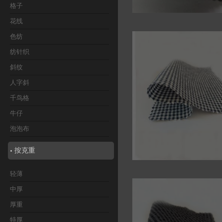
格子
花线
46444 男装面料
色纺
纺针织
斜纹
人字斜
千鸟格
牛仔
泡泡布
按克重
轻薄
46276 泡泡布面
中厚
厚重
特厚