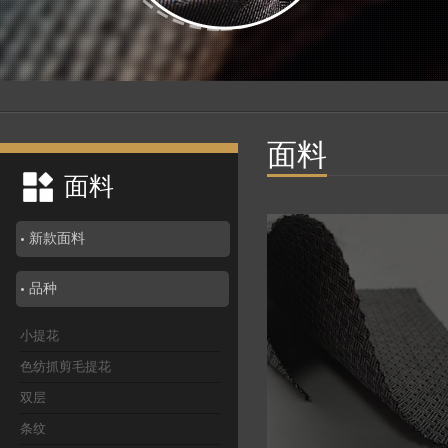
面料
面料
新款面料
品种
小提花
色纺抓剪毛提花
双层
条纹