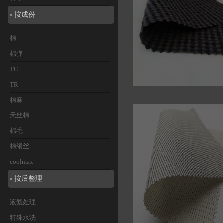
按成份
棉
棉弹
TC
TR
棉麻
46408 泡泡布面
天丝棉
棉毛
棉绢丝
coolmax
按后整理
液氨处理
特殊水洗