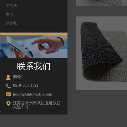
空气洗
磨毛
46131 男装面料
抓剪毛
联系我们
胡先生
0519-86381592
henry@tintintextile.com
46277 男装面料
江苏省常州市武进区延政西
大道21号